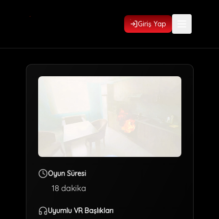
Giriş Yap
Oyun Süresi
18
dakika
Uyumlu VR Başlıkları