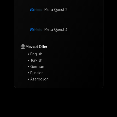
Meta Quest 2
Meta Quest 3
Mevcut Diller
•
English
•
Turkish
•
German
•
Russian
•
Azerbaijani